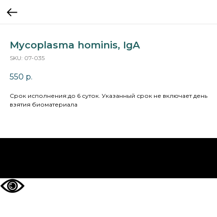
Mycoplasma hominis, IgA
SKU:
07-035
550
р.
Cрок исполнения:до 6 суток. Указанный срок не включает день
взятия биоматериала
НА ГЛАВНУЮ