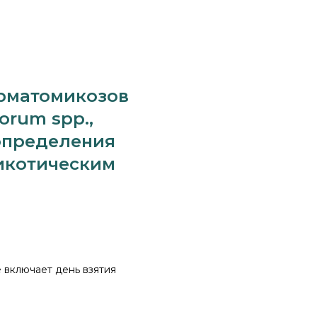
ерматомикозов
porum spp.,
 определения
икотическим
е включает день взятия