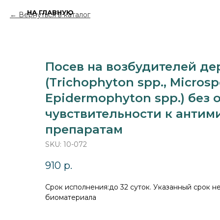
НА ГЛАВНУЮ
Вернуться в каталог
Посев на возбудителей д
(Trichophyton spp., Micros
Epidermophyton spp.) без
чувствительности к антим
препаратам
SKU:
10-072
910
р.
Cрок исполнения:до 32 суток. Указанный срок н
биоматериала