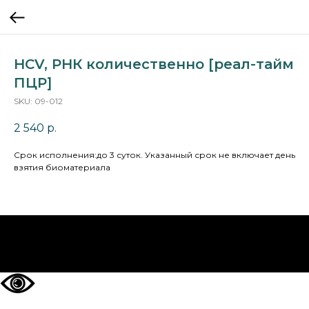
HCV, РНК количественно [реал-тайм
ПЦР]
SKU:
09-012
2 540
р.
Cрок исполнения:до 3 суток. Указанный срок не включает день
взятия биоматериала
НА ГЛАВНУЮ