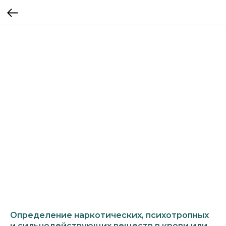
Определение наркотических, психотропных
и сильнодействующих веществ в крови или