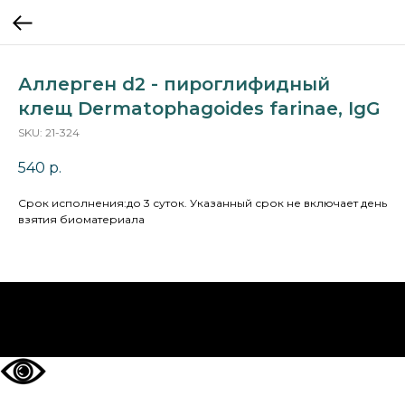
Аллерген d2 - пироглифидный
клещ Dermatophagoides farinae, IgG
SKU:
21-324
540
р.
Cрок исполнения:до 3 суток. Указанный срок не включает день
взятия биоматериала
НА ГЛАВНУЮ