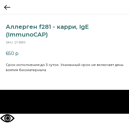
Аллерген f281 - карри, IgE
(ImmunoCAP)
SKU:
21-889
650
р.
Cрок исполнения:до 3 суток. Указанный срок не включает день
взятия биоматериала
НА ГЛАВНУЮ