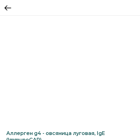
Аллерген g4 - овсяница луговая, IgE
(ImmunoCAP)