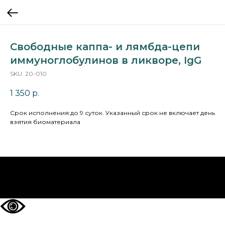
Свободные каппа- и лямбда-цепи
иммуноглобулинов в ликворе, IgG
SKU:
20-010
1 350
р.
Cрок исполнения:до 9 суток. Указанный срок не включает день
взятия биоматериала
НА ГЛАВНУЮ