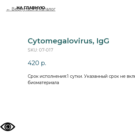
НА ГЛАВНУЮ
Вернуться в каталог
Cytomegalovirus, IgG
SKU:
07-017
420
р.
Cрок исполнения:1 сутки. Указанный срок не вкл
биоматериала