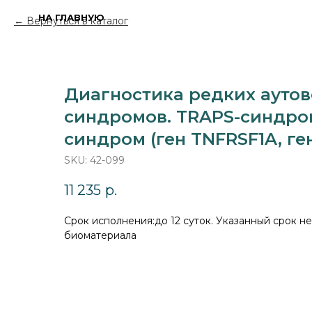
НА ГЛАВНУЮ
Вернуться в каталог
Диагностика редких ауто
синдромов. TRAPS-синдром
синдром (ген TNFRSF1A, ге
SKU:
42-099
11 235
р.
Cрок исполнения:до 12 суток. Указанный срок не
биоматериала