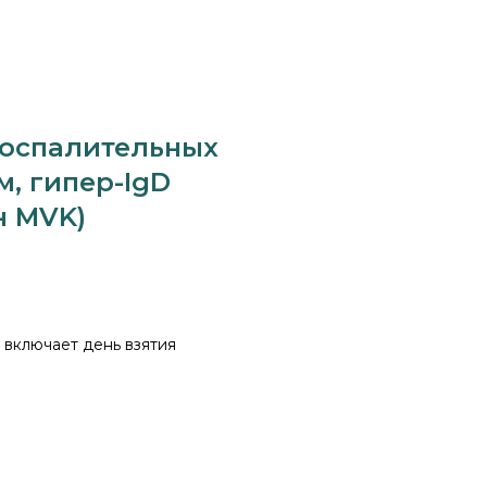
воспалительных
, гипер-IgD
н MVK)
 включает день взятия