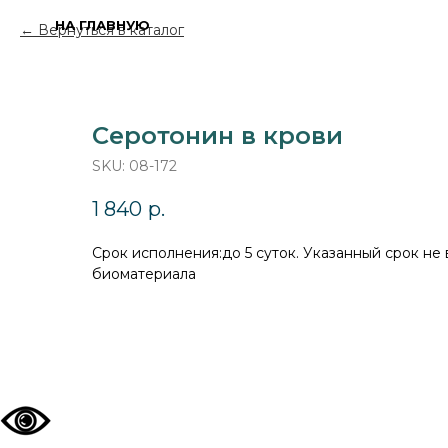
НА ГЛАВНУЮ
Вернуться в каталог
Серотонин в крови
SKU:
08-172
1 840
р.
Cрок исполнения:до 5 суток. Указанный срок не
биоматериала