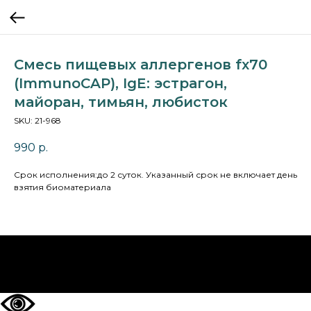
Смесь пищевых аллергенов fx70
(ImmunoCAP), IgE: эстрагон,
майоран, тимьян, любисток
SKU:
21-968
990
р.
Cрок исполнения:до 2 суток. Указанный срок не включает день
взятия биоматериала
НА ГЛАВНУЮ