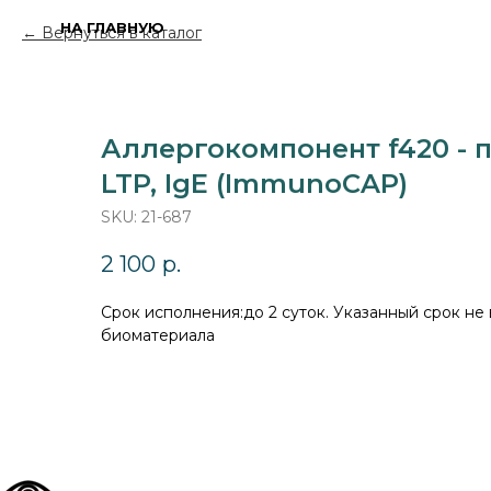
НА ГЛАВНУЮ
Вернуться в каталог
Аллергокомпонент f420 - п
LTP, IgE (ImmunoCAP)
SKU:
21-687
2 100
р.
Cрок исполнения:до 2 суток. Указанный срок не
биоматериала