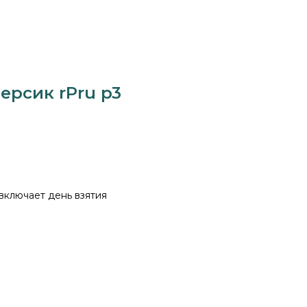
ерсик rPru p3
 включает день взятия