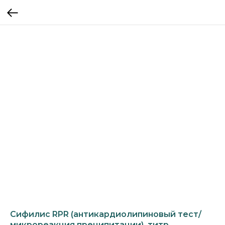
Сифилис RPR (антикардиолипиновый тест/
микрореакция преципитации), титр