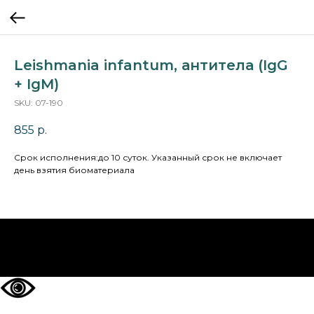
Leishmania infantum, антитела (IgG
+ IgM)
SKU:
07-190
855
р.
Cрок исполнения:до 10 суток. Указанный срок не включает
день взятия биоматериала
НА ГЛАВНУЮ