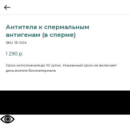
Антитела к спермальным
антигенам (в сперме)
SKU:
13-004
1 290
р.
Cрок исполнения:до 10 суток. Указанный срок не включает
день взятия биоматериала
НА ГЛАВНУЮ