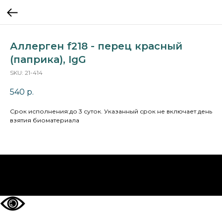
Аллерген f218 - перец красный
(паприка), IgG
SKU:
21-414
540
р.
Cрок исполнения:до 3 суток. Указанный срок не включает день
взятия биоматериала
НА ГЛАВНУЮ