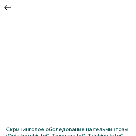
Скрининговое обследование на гельминтозы
(Opisthorchis IgG, Toxocara IgG, Trichinella IgG,