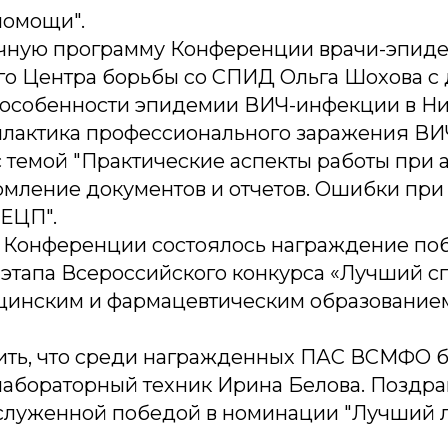
помощи".
чную программу Конференции врачи-эпид
о Центра борьбы со СПИД Ольга Шохова с
особенности эпидемии ВИЧ-инфекции в Н
илактика профессионального заражения ВИ
с темой "Практические аспекты работы при
рмление документов и отчетов. Ошибки пр
 ЕЦП".
х Конференции состоялось награждение по
 этапа Всероссийского конкурса «Лучший с
инским и фармацевтическим образованием
ить, что среди награжденных ПАС ВСМФО 
абораторный техник Ирина Белова. Поздр
аслуженной победой в номинации "Лучший л