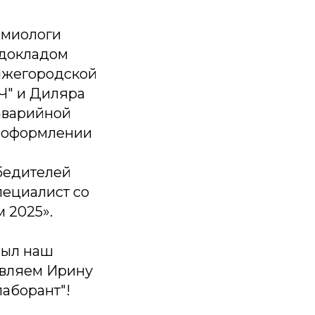
емиологи
 докладом
ижегородской
Ч" и Диляра
 аварийной
и оформлении
бедителей
пециалист со
 2025».
был наш
авляем Ирину
аборант"!