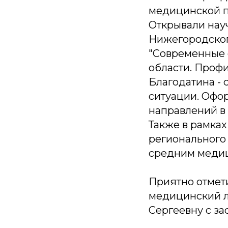
медицинской 
Открывали нау
Нижегородског
"Современные 
области. Проф
Благодатина - 
ситуации. Офо
направлений в
Также в рамка
регионального
средним медиц
Приятно отмет
медицинский л
Сергеевну с з