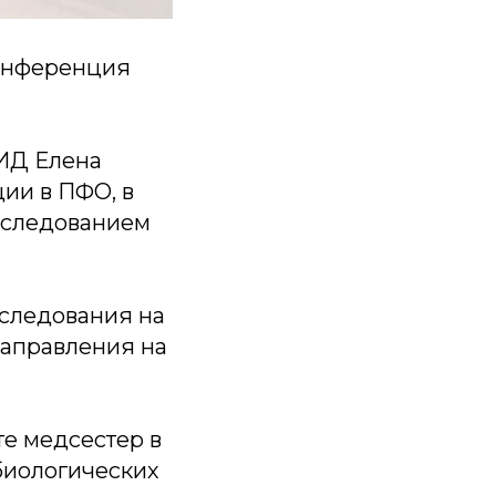
конференция
ИД Елена
ии в ПФО, в
обследованием
следования на
направления на
те медсестер в
биологических