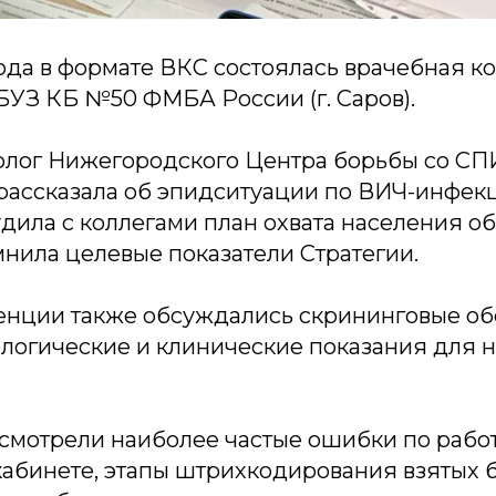
года в формате ВКС состоялась врачебная 
БУЗ КБ №50 ФМБА России (г. Саров).
лог Нижегородского Центра борьбы со СП
рассказала об эпидситуации по ВИЧ-инфекц
удила с коллегами план охвата населения 
нила целевые показатели Стратегии.
енции также обсуждались скрининговые об
логические и клинические показания для 
ссмотрели наиболее частые ошибки по рабо
абинете, этапы штрихкодирования взятых 