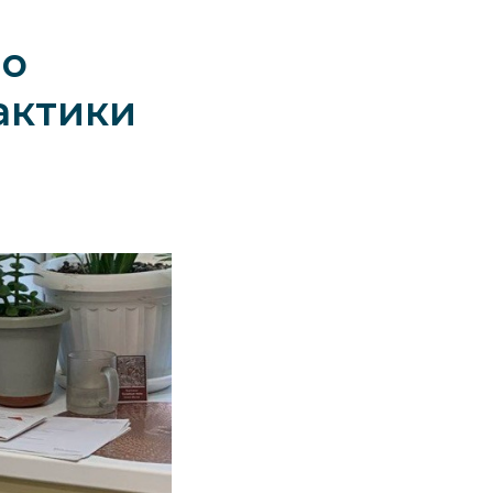
 о
актики