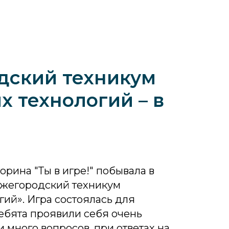
дский техникум
х технологий – в
орина "Ты в игре!" побывала в
ижегородский техникум
гий». Игра состоялась для
Ребята проявили себя очень
 много вопросов, при ответах на