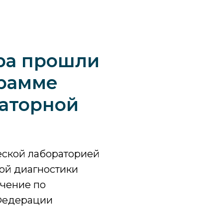
ра прошли
грамме
аторной
ской лабораторией
ной диагностики
чение по
Федерации