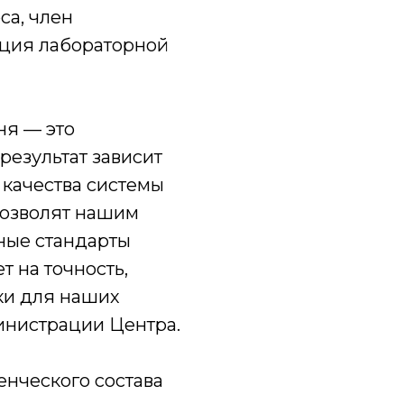
са, член
ция лабораторной
ня — это
результат зависит
т качества системы
позволят нашим
ные стандарты
 на точность,
ки для наших
инистрации Центра.
нческого состава