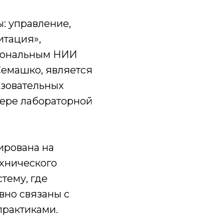
: управление,
итация»,
иональным НИИ
Семашко, является
азовательных
фере лабораторной
ирована на
хнического
тему, где
вно связаны с
рактиками.