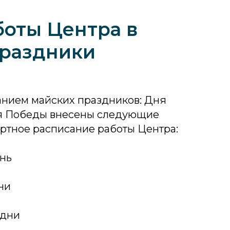
оты Центра в
праздники
анием майских праздников: Дня
ня Победы внесены следующие
ртное расписание работы Центра:
ень
ни
 дни