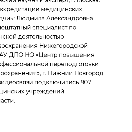
ский научный эксперт, г. Москва.
 аккредитации медицинских
адчик: Людмила Александровна
нештатный специалист по
нской деятельностью
воохранения Нижегородской
 ГАУ ДПО НО «Центр повышения
офессиональной переподготовки
оохранения», г. Нижний Новгород.
видеосвязи подключились 807
ицинских учреждений
асти.