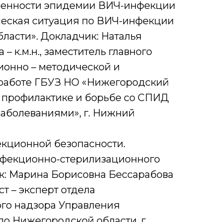
бенности эпидемии ВИЧ-инфекции
ческая ситуация по ВИЧ-инфекции
ласти». Докладчик: Наталья
– к.м.н., заместитель главного
ионно – методической и
работе ГБУЗ НО «Нижегородский
о профилактике и борьбе со СПИД
аболеваниями», г. Нижний
кционной безопасности.
фекционно-стерилизационного
к: Марина Борисовна Бессарабова
т – эксперт отдела
го надзора Управления
о Нижегородской области, г.