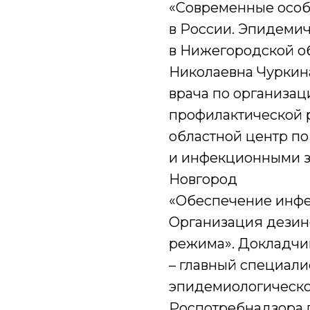
«Современные осо
в России. Эпидеми
в Нижегородской об
Николаевна Чуркина 
врача по организац
профилактической 
областной центр п
и инфекционными з
Новгород
«Обеспечение инфе
Организация дезин
режима». Докладчи
– главный специалис
эпидемиологическо
Роспотребнадзора п