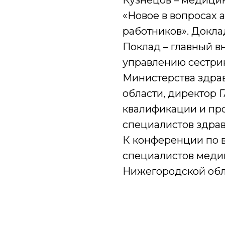
Кузнецов – медицин
«Новое в вопросах
работников». Докл
Поклад – главный в
управлению сестри
Министерства здра
области, директор
квалификации и пр
специалистов здрав
К конференции по 
специалистов мед
Нижегородской обл