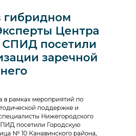
в гибридном
Эксперты Центра
о СПИД посетили
изации заречной
него
да в рамках мероприятий по
тодической поддержке и
специалисты Нижегородского
СПИД посетили Городскую
ица № 10 Канавинского района,