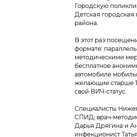
Городскую поликли
Детская городская
района.
В этот раз посеще
формате: параллель
методическими ме
бесплатное анонимн
автомобиле мобиль
желающие старше 18
свой ВИЧ-статус.
Специалисты Нижег
СПИД: врач-методи
Дарья Дрягина и А
инфекционист Татья