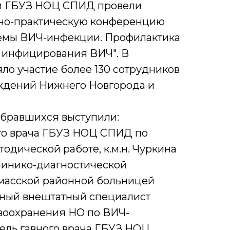
и ГБУЗ НОЦ СПИД провели
но-практическую конференцию
емы ВИЧ-инфекции. Профилактика
 инфицирования ВИЧ". В
о участие более 130 сотрудников
ждений Нижнего Новгорода и
обравшихся выступили:
ого врача ГБУЗ НОЦ СПИД по
одической работе, к.м.н. Чуркина
линико-диагностической
масской районной больницей
авный внештатный специалист
воохранения НО по ВИЧ-
ель гавного врача ГБУЗ НОЦ