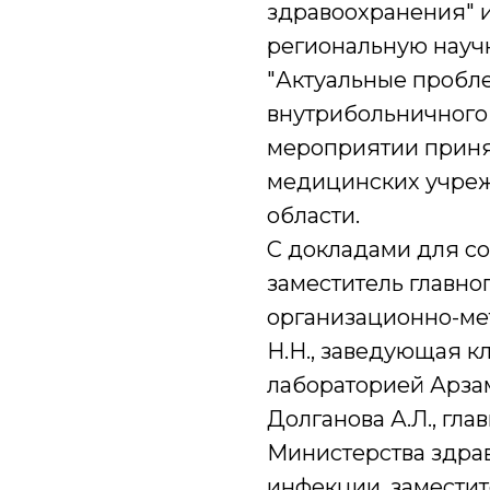
здравоохранения" 
региональную науч
"Актуальные пробл
внутрибольничного
мероприятии принял
медицинских учре
области.
С докладами для с
заместитель главн
организационно-мет
Н.Н., заведующая к
лабораторией Арза
Долганова А.Л., гл
Министерства здра
инфекции, заместит