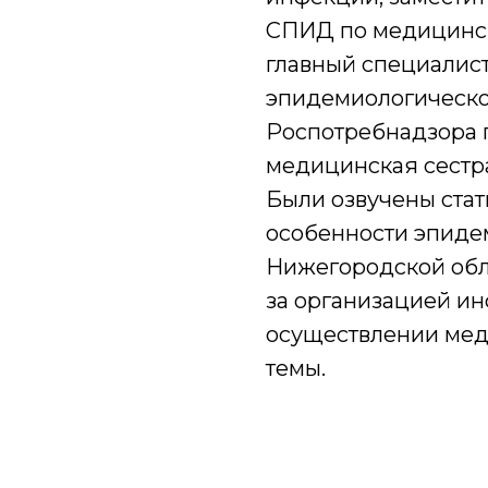
СПИД по медицинской
главный специалист
эпидемиологическо
Роспотребнадзора п
медицинская сестр
Были озвучены стат
особенности эпиде
Нижегородской обл
за организацией и
осуществлении мед
темы.