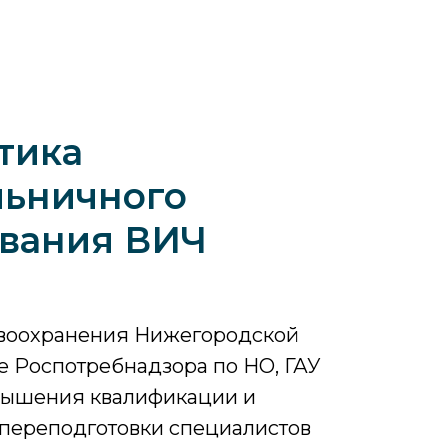
тика
льничного
вания ВИЧ
воохранения Нижегородской
е Роспотребнадзора по НО, ГАУ
вышения квалификации и
переподготовки специалистов