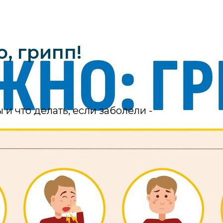
, грипп!
и что делать, если заболели -