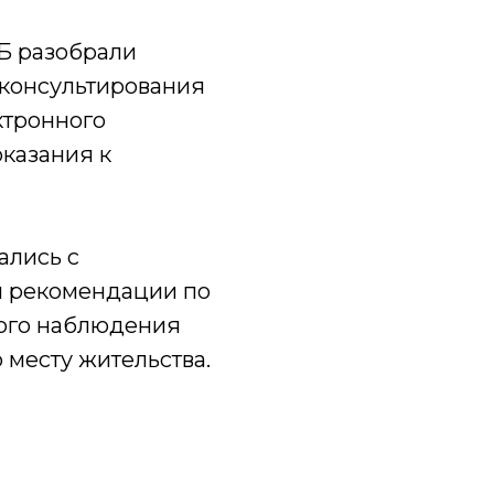
Б разобрали
 консультирования
ктронного
казания к
ались с
и рекомендации по
ого наблюдения
 месту жительства.