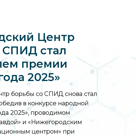
дский Центр
 СПИД стал
лем премии
года 2025»
тр борьбы со СПИД снова стал
обедив в конкурсе народной
ода 2025», проводимом
авдой» и «Нижегородским
ационным центром» при