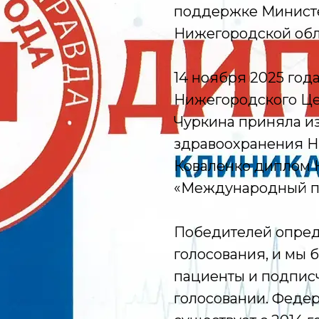
поддержке Министе
Нижегородской обл
14 ноября 2025 год
Нижегородского Це
Чуркина приняла из
здравоохранения Н
Коваленко диплом 
«Международный пр
Победителей опред
голосования, и мы 
пациенты и подписч
голосовании. Федер