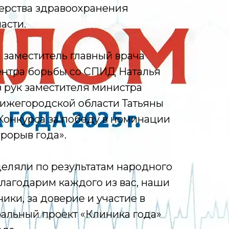
рства здравоохранения
асти.
а заместитель главный врача
нтра борьбы со СПИД Наталья
 рук заместителя министра
ижегородской области Татьяны
Конкурса за победу в номинации
орыв года».
еляли по результатам народного
благодарим каждого из вас, наши
ики, за доверие и участие в
альный проект «Клиника года»