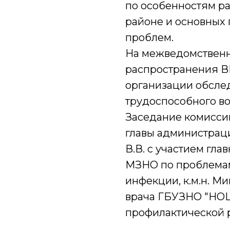
по особенностям р
районе и основных
проблем.
На межведомственн
распространения В
организации обсле
трудоспособного в
Заседание комисси
главы администрац
В.В. с участием гл
МЗНО по проблемам
инфекции, к.м.н. Ми
врача ГБУЗНО "НОЦ
профилактической ра