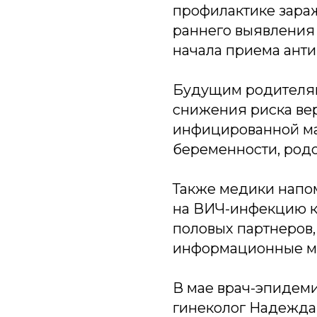
профилактике зара
раннего выявления
начала приема анти
Будущим родителям
снижения риска ве
инфицированной ма
беременности, родо
Также медики напо
на ВИЧ-инфекцию ка
половых партнеров,
информационные м
В мае врач-эпидем
гинеколог Надежда