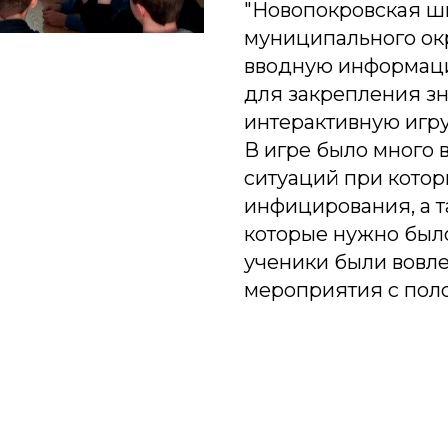
"Новопокровская ш
муниципального окр
вводную информаци
для закрепления з
интерактивную игру
В игре было много 
ситуаций при кото
инфицирования, а т
которые нужно было
ученики были вовле
мероприятия с пол