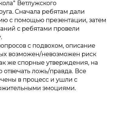
кола" Ветлужского
уга. Сначала ребятам дали
ю с помощью презентации, затем
наний с ребятами провели
.
вопросов с подвохом, описание
рых возможен/невозможен риск
ак же спорные утверждения, на
 отвечать ложь/правда. Все
чены в процесс и ушли с
ожительными эмоциями.