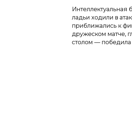
Интеллектуальная 
ладьи ходили в ата
приближались к фин
дружеском матче, г
столом — победила