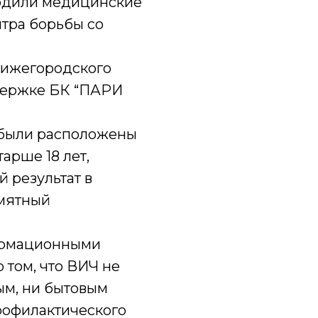
водили медицинские
тра борьбы со
Нижегородского
держке БК “ПАРИ
 были расположены
тарше 18 лет,
й результат в
амятный
ормационными
 том, что ВИЧ не
ым, ни бытовым
рофилактического