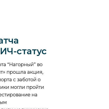
атча
ИЧ-статус
рта “Нагорный” во
т» прошла акция,
рта с заботой о
ики могли пройти
естирование на
вым