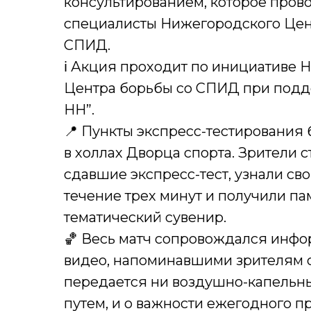
консультированием, которое про
специалисты Нижегородского Цен
СПИД.
ℹ Акция проходит по инициативе 
Центра борьбы со СПИД при под
НН”.
📍 Пункты экспресс-тестирования
в холлах Дворца спорта. Зрители с
сдавшие экспресс-тест, узнали сво
течение трех минут и получили п
тематический сувенир.
🏀 Весь матч сопровождался инф
видео, напоминавшими зрителям о
передается ни воздушно-капельн
путем, и о важности ежегодного п