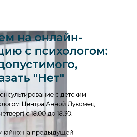
м на онлайн-
цию с психологом:
допустимого,
азать "Нет"
онсультирование с детским
логом Центра Анной Лукомец
етверг) с 18.00 до 18.30.
лучайно: на предыдущей