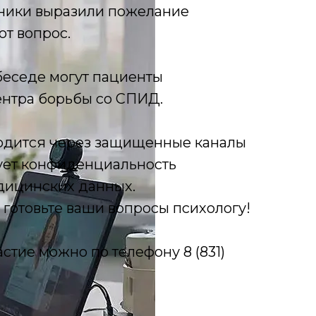
тники выразили пожелание
от вопрос.
беседе могут пациенты
нтра борьбы со СПИД.
одится через защищенные каналы
рует конфиденциальность
дицинских данных.
готовьте ваши вопросы психологу!
стие можно по телефону 8 (831)