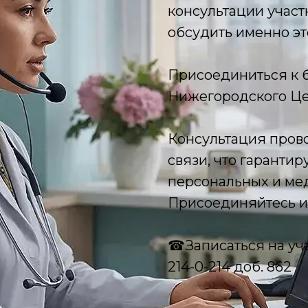
консультации учас
обсудить именно эт
Присоединиться к 
Нижегородского Це
Консультация пров
связи, что гаранти
персональных и ме
Присоединяйтесь и 
☎Записаться на уча
214-0-214 доб. 862