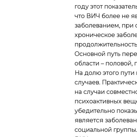
году этот показател
что ВИЧ более не 
заболеванием, при 
хроническое забол
продолжительность 
Основной путь пер
области – половой, 
На долю этого пути
случаев. Практичес
на случаи совмест
психоактивных веще
убедительно показы
является заболева
социальной группы