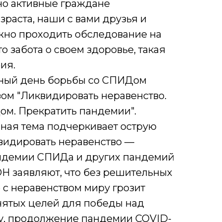
но активные граждане
зраста, наши с вами друзья и
жно проходить обследование на
о забота о своем здоровье, такая
ия.
рный день борьбы со СПИДом
ом "Ликвидировать неравенство.
ом. Прекратить пандемии".
нная тема подчеркивает острую
видировать неравенство —
идемии СПИДа и других пандемий
ОН заявляют, что без решительных
 с неравенством миру грозит
ятых целей для победы над
у, продолжение пандемии COVID-