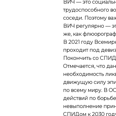
ВИЧ — это социаль
трудоспособного во
соседи. Поэтому ва
ВИЧ регулярно — эт
же, как флюорограф
В 2021 году Всеми
проходит под девиз
Покончить со СПИД
Отмечается, что да
необходимость лик
движущую силу эп
по всему миру. В О
действий по борьбе
невыполнение прин
СПИДом к 2030 год