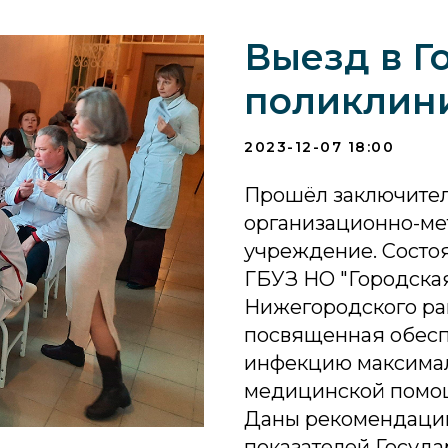
Выезд в Г
поликлин
2023-12-07 18:00
Прошёл заключител
организационно-ме
учреждение. Состоя
ГБУЗ НО "Городска
Нижегородского рай
посвященная обесп
инфекцию максимал
медицинской помо
Даны рекомендаци
показателей Госуда