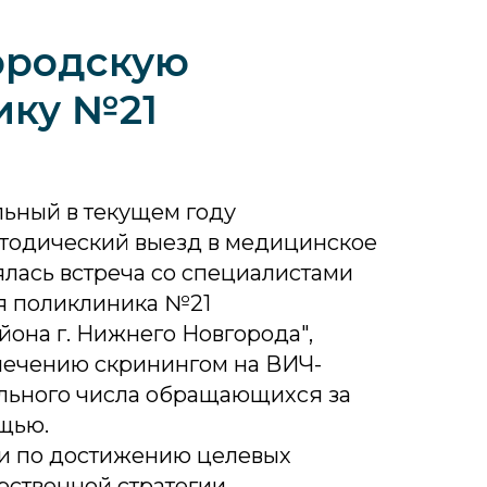
ородскую
ику №21
ьный в текущем году
тодический выезд в медицинское
лась встреча со специалистами
я поликлиника №21
она г. Нижнего Новгорода",
ечению скринингом на ВИЧ-
ьного числа обращающихся за
щью.
и по достижению целевых
рственной стратегии