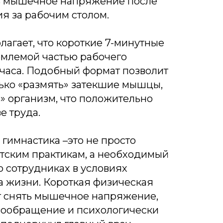
ь мышечное напряжение после
я за рабочим столом.
агает, что короткие 7-минутные
емлемой частью рабочего
часа. Подобный формат позволит
ько «размять» затекшие мышцы,
ь» организм, что положительно
е труда.
гимнастика –это не просто
тским практикам, а необходимый
о сотрудниках в условиях
а жизни. Короткая физическая
т снять мышечное напряжение,
вообращение и психологически