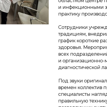
областном центре 
и инфекционными 
практику производс
Сотрудники учрежд
традициям, внедри
график короткие р
здоровья. Меропри
всех подразделени
и организационно-м
диагностической ла
Под звуки оригинал
времен коллектив п
специалисты нагля
правильную техник