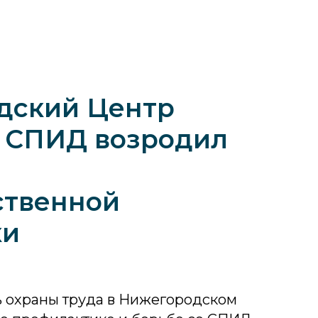
дский Центр
о СПИД возродил
ственной
ки
 охраны труда в Нижегородском