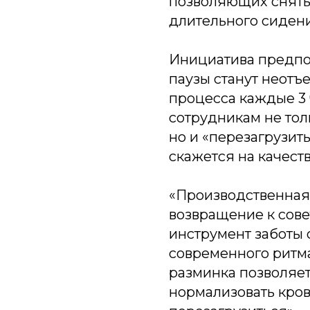
позволяющих снят
длительного сидени
Инициатива предпол
паузы станут неотъ
процесса каждые 3 
сотрудникам не тол
но и «перезагрузит
скажется на качеств
«Производственная 
возвращение к сове
инструмент заботы 
современного ритм
разминка позволяе
нормализовать кро