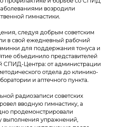
по профилактике и борьбе со СПИД
заболеваниями возродили
твенной гимнастики.
ения, следуя добрым советским
ли в свой ежедневный рабочий
азминки для поддержания тонуса и
ятие объединило представителей
й СПИД-Центра: от администрации
етодического отдела до клинико-
боратории и аптечного пункта.
ьной радиозаписи советских
ровел вводную гимнастику, а
дно продемонстрировали
у выполнения упражнений,