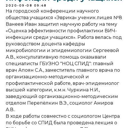
2020-09-08 09:48
На городской конференции научного
общества учащихся «Эврика» ученик лицея №8
Ванеев Иван защитил научную работу на тему
«Оценка эффективности профилактики ВИЧ-
инфекции среди учащихся». Работа велась под
руководством доцента кафедры
микробиологии и эпидемиологии Сергеевой
А.В., консультативную помощь оказывали
специалисты ГБУЗНО "НОЦ СПИД": главный
врач Апоян С.А., заместитель главного врача по
организационно-методической и
профилактической работе, врач-эпидемиолог
высшей категории, к.м.н. Чуркина Н.И.,
заведующий организационно-методическим
отделом Перепёлкин В.Э., социолог Амиров
А.В..
В ходе работы совместно с социологом Центра
по борьбе со СПИД была проведена лекция о