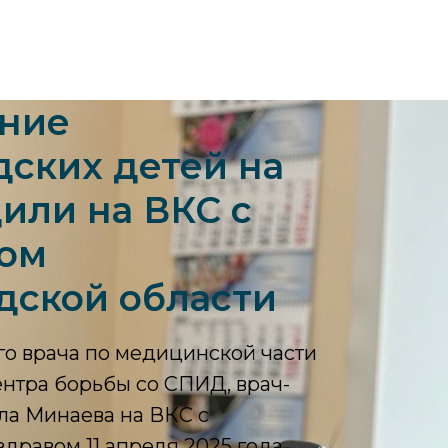
ание
ских детей на
или на ВКС с
ом
дской области
го врача по медицинской части
нтра борьбы со СПИД, врач-
ла Минаева на ВКС с
равом 11 апреля 2025 года