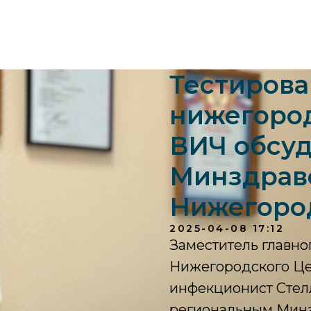
Тестиров
нижегород
ВИЧ обсуд
Минздрав
Нижегоро
2025-04-08 17:12
Заместитель главно
Нижегородского Це
инфекционист Стел
региональным Минзд