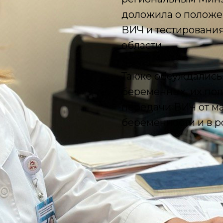
доложила о положе
ВИЧ и тестировани
области.
Также обсуждались
беременных, их по
передачи ВИЧ от ма
беременности и в р