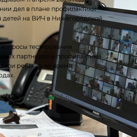
нии дел в плане профилактики
я детей на ВИЧ в Нижегородской
 вопросы тестирования
ловых партнеров и профилактики
тери ребенку во время
одах.